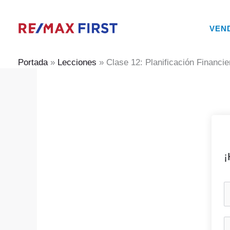
Ir
al
VEN
contenido
Portada
»
Lecciones
»
Clase 12: Planificación Financie
¡