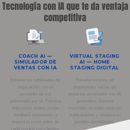
Tecnología con IA que te da ventaja
competitiva
COACH AI —
VIRTUAL STAGING
SIMULADOR DE
AI — HOME
VENTAS CON IA
STAGING DIGITAL
Entrena tus habilidades de
Transforma fotos de
negociación con un
propiedades vacías en
simulador de voz
espacios amoblados con IA
potenciado por IA. Practica
generativa. Genera
objeciones reales, recibe
recorridos en video para tus
feedback instantáneo y
publicaciones y destaca en
mejora tu score antes de
portales inmobiliarios.
cada reunión con clientes.