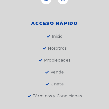
o
e
d
b
g
o
o
i
e
r
p
k
n
a
e
m
ACCESO RÁPIDO
Inicio
Nosotros
Propiedades
Vende
Únete
Términos y Condiciones