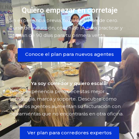
Quiero empezar en corretaje
Sin experiencia previa, te guiamos desde cero.
Curso de inducción, coach de IA para practicar y
un plan de 90 días para tu primera venta.
Conoce el plan para nuevos agentes
Ya soy corredor y quiero escalar
Tienes experiencia pero necesitas mejor
tecnología, marca y soporte. Descubre cómo
nuestros agentes aumentan su facturación con
herramientas que no encontrarás en otra oficina.
Ver plan para corredores expertos