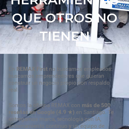
QUE OTROS NO
TIENEN
En
REMAX First
no buscamos empleados:
buscamos emprendedores que quieran
construir un negocio propio con respaldo
real.
Somos la oficina REMAX con
más de 500
reseñas en Google (4.9 ★)
en Santiago. Te
entregamos marca, tecnología con IA,
entrenamiento continuo y un equipo de