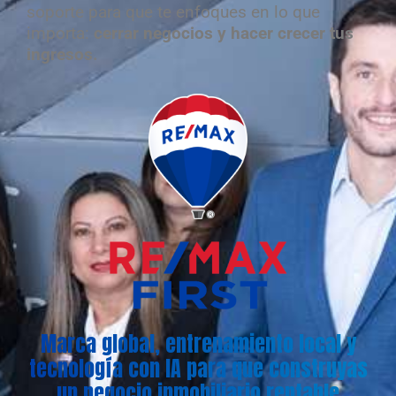
soporte para que te enfoques en lo que
importa:
cerrar negocios y hacer crecer tus
ingresos.
Marca global, entrenamiento local y
tecnología con IA para que construyas
un negocio inmobiliario rentable