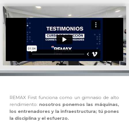
REMAX First funciona como un gimnasio de alto
rendimiento:
nosotros ponemos las máquinas,
los entrenadores y la infraestructura; tú pones
la disciplina y el esfuerzo.