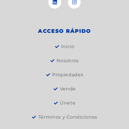
b
l
e
u
a
l
o
e
d
b
g
o
o
i
e
r
p
k
n
a
e
m
ACCESO RÁPIDO
Inicio
Nosotros
Propiedades
Vende
Únete
Términos y Condiciones