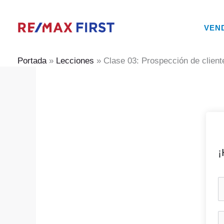
Ir
al
VEN
contenido
Portada
»
Lecciones
»
Clase 03: Prospección de client
¡