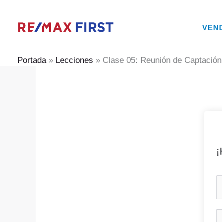
Ir
al
VEN
contenido
Portada
»
Lecciones
»
Clase 05: Reunión de Captación
¡