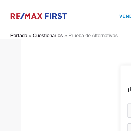
Ir
al
VEN
contenido
Portada
»
Cuestionarios
»
Prueba de Alternativas
¡