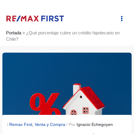
Ir
al
contenido
Portada
»
¿Qué porcentaje cubre un crédito hipotecario en
Chile?
/
Remax First
,
Venta y Compra
/ Por
Ignacio Echegoyen