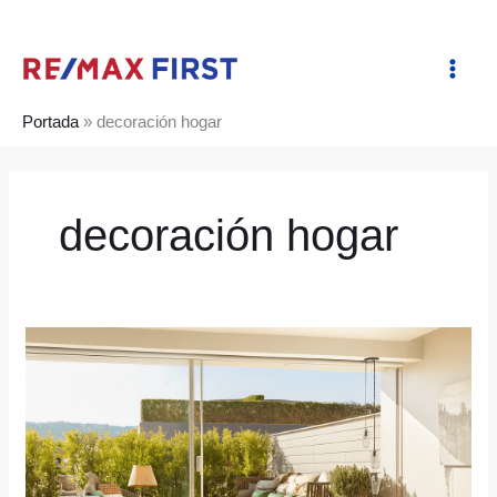
Ir
al
contenido
Portada
»
decoración hogar
decoración hogar
Ambientes
con
calma:
Cómo
aislar
tu