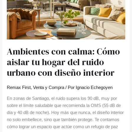
hogar
del
ruido
urbano
con
diseño
interior
Ambientes con calma: Cómo
aislar tu hogar del ruido
urbano con diseño interior
Remax First
,
Venta y Compra
/ Por
Ignacio Echegoyen
En zonas de Santiago, el ruido supera los 90 dB, muy por
sobre el límite saludable que recomienda la OMS (55 dB de
día y 40 dB de noche). Hoy más que nunca, el diseño interior
no solo embellece, sino que también protege. Te contamos
cómo lograr un espacio que actúe como un refugio de paz