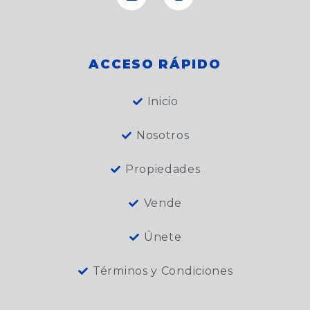
o
e
d
b
g
o
o
i
e
r
p
k
n
a
e
m
ACCESO RÁPIDO
Inicio
Nosotros
Propiedades
Vende
Únete
Términos y Condiciones