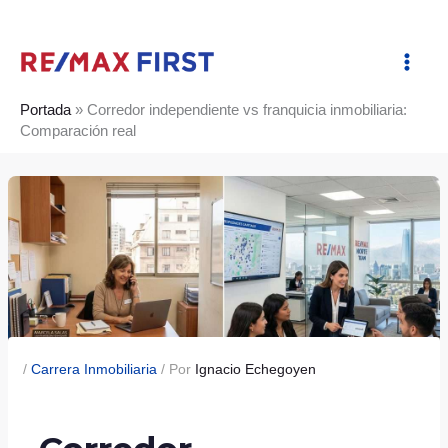
Ir
al
contenido
Portada
»
Corredor independiente vs franquicia inmobiliaria:
Comparación real
/
Carrera Inmobiliaria
/ Por
Ignacio Echegoyen