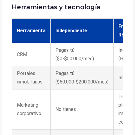
Herramientas y tecnología
Franqui
Herramienta
Independiente
REMAX
Pagas tú
Incluid
CRM
($0-$50.000/mes)
(HubSp
Portales
Pagas tú
Incluid
inmobiliarios
($50.000-$200.000/mes)
Diseños
Marketing
plantilla
No tienes
corporativo
imagen
corpora