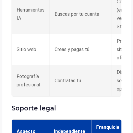
Coach 
Herramientas
(entren
Buscas por tu cuenta
IA
ventas),
Staging
Presenc
Sitio web
Creas y pagas tú
sitio de
oficina
Disponi
Fotografía
Contratas tú
según
profesional
operaci
Soporte legal
Franquicia
Aspecto
Independiente