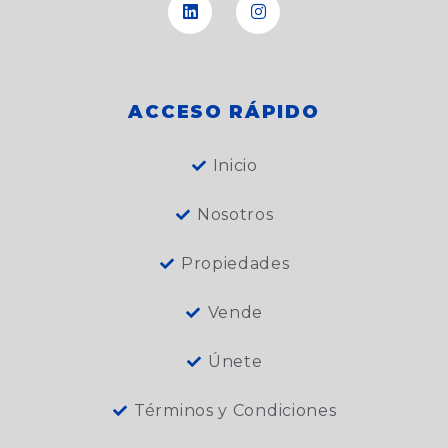
b
l
e
u
a
l
o
e
d
b
g
o
o
i
e
r
p
k
n
a
e
m
ACCESO RÁPIDO
Inicio
Nosotros
Propiedades
Vende
Únete
Términos y Condiciones