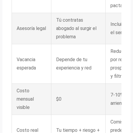
pactadas
Tú contratas
Incluida en
Asesoría legal
abogado al surgir el
el servicio
problema
Reducida
Vacancia
Depende de tu
por red de
esperada
experiencia y red
prospecto
y filtro
Costo
7-10% del
mensual
$0
arriendo
visible
Comisión
Costo real
Tu tiempo + riesgo +
predecible