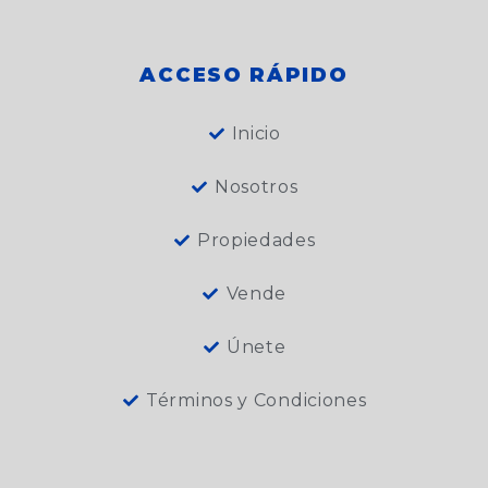
o
i
e
r
p
k
n
a
e
m
ACCESO RÁPIDO
Inicio
Nosotros
Propiedades
Vende
Únete
Términos y Condiciones