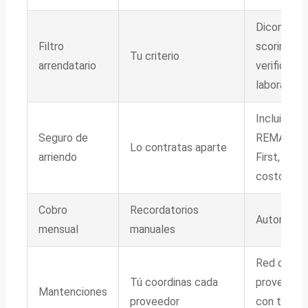
Dicom +
Filtro
scoring +
Tu criterio
arrendatario
verificació
laboral
Incluido (e
Seguro de
REMAX
Lo contratas aparte
arriendo
First, HDI 
costo extr
Cobro
Recordatorios
Automátic
mensual
manuales
Red de
Tú coordinas cada
proveedor
Mantenciones
proveedor
con tarifa