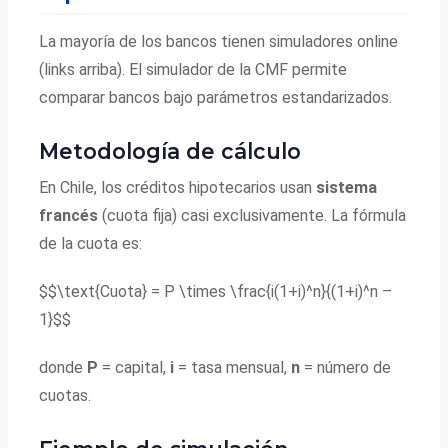
La mayoría de los bancos tienen simuladores online
(links arriba). El simulador de la CMF permite
comparar bancos bajo parámetros estandarizados.
Metodología de cálculo
En Chile, los créditos hipotecarios usan
sistema
francés
(cuota fija) casi exclusivamente. La fórmula
de la cuota es:
$$\text{Cuota} = P \times \frac{i(1+i)^n}{(1+i)^n –
1}$$
donde
P
= capital,
i
= tasa mensual,
n
= número de
cuotas.