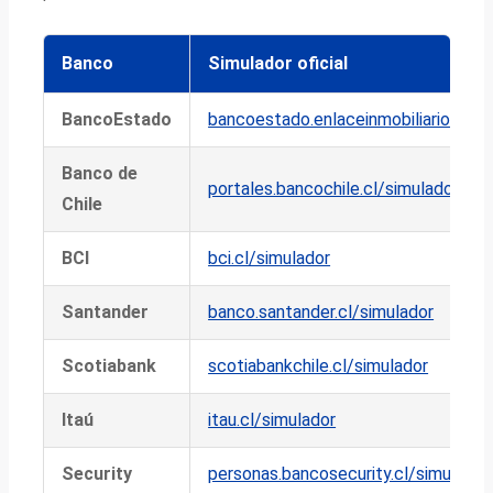
Banco
Simulador oficial
BancoEstado
bancoestado.enlaceinmobiliario.cl
Banco de
portales.bancochile.cl/simulador
Chile
BCI
bci.cl/simulador
Santander
banco.santander.cl/simulador
Scotiabank
scotiabankchile.cl/simulador
Itaú
itau.cl/simulador
Security
personas.bancosecurity.cl/simulador