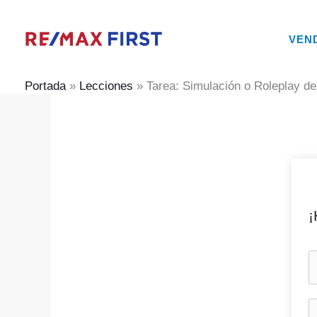
Ir
al
VEN
contenido
Portada
»
Lecciones
»
Tarea: Simulación o Roleplay de
¡