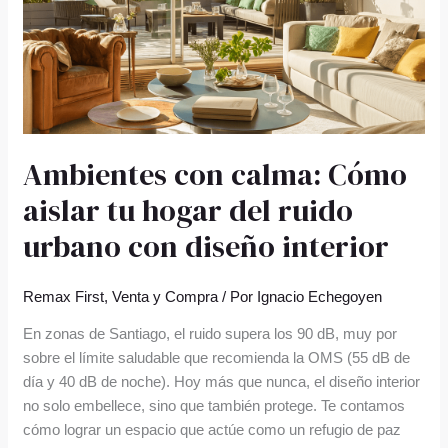
hogar
del
ruido
urbano
con
diseño
interior
Ambientes con calma: Cómo
aislar tu hogar del ruido
urbano con diseño interior
Remax First
,
Venta y Compra
/ Por
Ignacio Echegoyen
En zonas de Santiago, el ruido supera los 90 dB, muy por
sobre el límite saludable que recomienda la OMS (55 dB de
día y 40 dB de noche). Hoy más que nunca, el diseño interior
no solo embellece, sino que también protege. Te contamos
cómo lograr un espacio que actúe como un refugio de paz