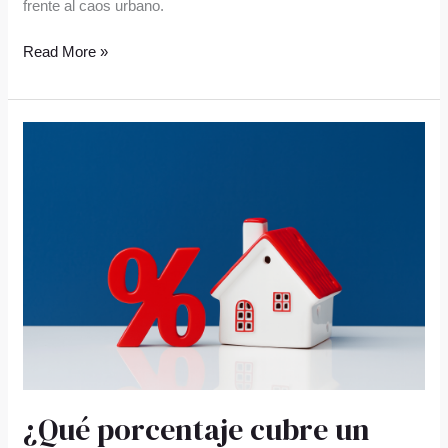
frente al caos urbano.
Read More »
¿Qué
porcentaje
cubre
un
crédito
hipotecario
en
Chile?
¿Qué porcentaje cubre un