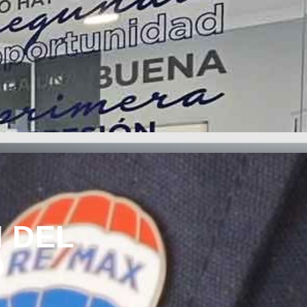
 DEL
O