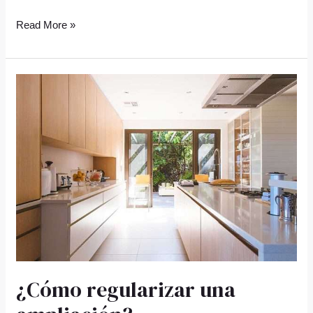
Read More »
¿Cómo
regularizar
una
ampliación?
¿Cómo regularizar una