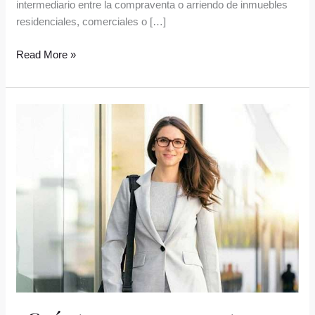
intermediario entre la compraventa o arriendo de inmuebles
residenciales, comerciales o […]
Read More »
¿Cuánto
gana
un
agente
inmobiliario
RE/MAX?