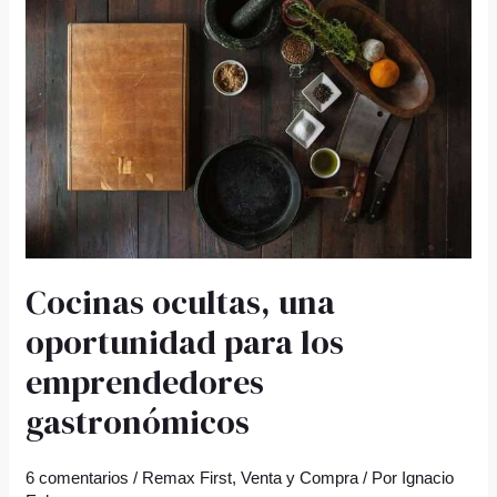
una
oportunidad
para
los
emprendedores
gastronómicos
Cocinas ocultas, una
oportunidad para los
emprendedores
gastronómicos
6 comentarios
/
Remax First
,
Venta y Compra
/ Por
Ignacio