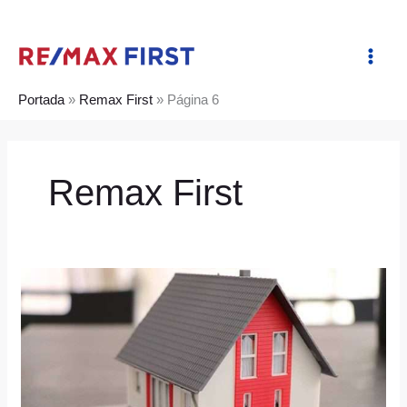
Ir
al
contenido
Portada
»
Remax First
»
Página 6
Remax First
¿Cuáles
son
los
requisitos
para
ser