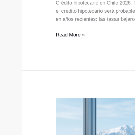
Crédito hipotecario en Chile 2026:
el crédito hipotecario será probab
en años recientes: las tasas baja
Read More »
Cuánto
cuesta
comprar
un
departamento