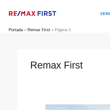
Ir
al
VEN
contenido
Portada
»
Remax First
»
Página 3
Remax First
Posesión