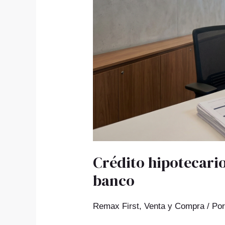
banco
Crédito hipotecario
banco
Remax First
,
Venta y Compra
/ Po